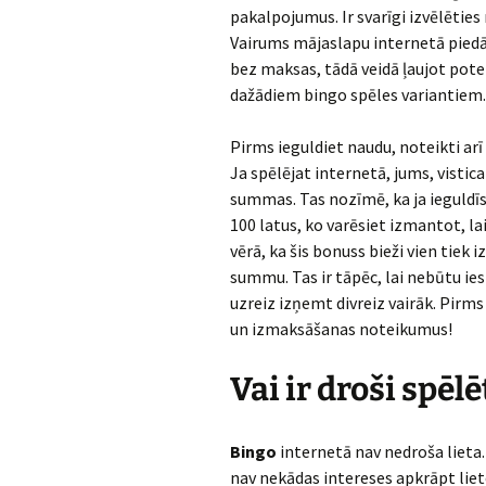
pakalpojumus. Ir svarīgi izvēlētie
Vairums mājaslapu internetā pied
bez maksas, tādā veidā ļaujot pote
dažādiem bingo spēles variantiem.
Pirms ieguldiet naudu, noteikti ar
Ja spēlējat internetā, jums, vist
summas. Tas nozīmē, ka ja ieguldīsi
100 latus, ko varēsiet izmantot, l
vērā, ka šis bonuss bieži vien tiek
summu. Tas ir tāpēc, lai nebūtu ie
uzreiz izņemt divreiz vairāk. Pirm
un izmaksāšanas noteikumus!
Vai ir droši spēl
Bingo
internetā nav nedroša lieta.
nav nekādas intereses apkrāpt lietot