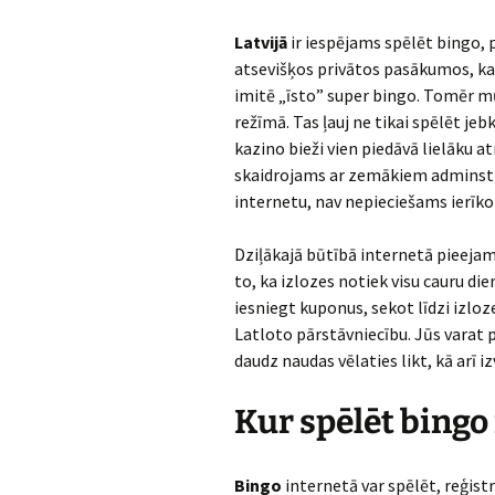
Latvijā
ir iespējams spēlēt bingo, 
atsevišķos privātos pasākumos, ka
imitē „īsto” super bingo. Tomēr mū
režīmā. Tas ļauj ne tikai spēlēt je
kazino bieži vien piedāvā lielāku a
skaidrojams ar zemākiem adminstr
internetu, nav nepieciešams ierīko
Dziļākajā būtībā internetā pieejam
to, ka izlozes notiek visu cauru die
iesniegt kuponus, sekot līdzi izloz
Latloto pārstāvniecību. Jūs varat 
daudz naudas vēlaties likt, kā arī 
Kur spēlēt bingo
Bingo
internetā var spēlēt, reģist