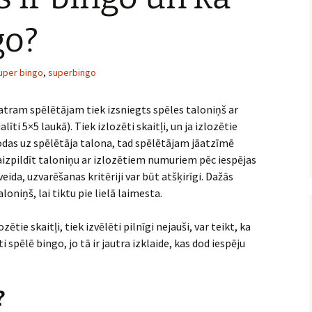
go?
uper bingo
,
superbingo
Katram spēlētājam tiek izsniegts spēles taloniņš ar
ti 5×5 laukā). Tiek izlozēti skaitļi, un ja izlozētie
rodas uz spēlētāja talona, tad spēlētājam jāatzīmē
r aizpildīt taloniņu ar izlozētiem numuriem pēc iespējas
eida, uzvarēšanas kritēriji var būt atšķirīgi. Dažās
loniņš, lai tiktu pie lielā laimesta.
tie skaitļi, tiek izvēlēti pilnīgi nejauši, var teikt, ka
i spēlē bingo, jo tā ir jautra izklaide, kas dod iespēju
?