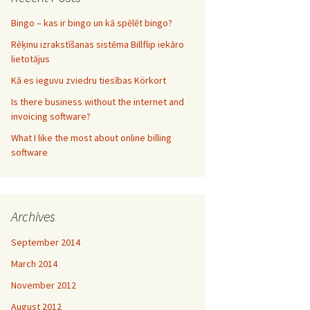
Bingo – kas ir bingo un kā spēlēt bingo?
Rēķinu izrakstīšanas sistēma Billflip iekāro
lietotājus
Kā es ieguvu zviedru tiesības Körkort
Is there business without the internet and
invoicing software?
What I like the most about online billing
software
Archives
September 2014
March 2014
November 2012
August 2012