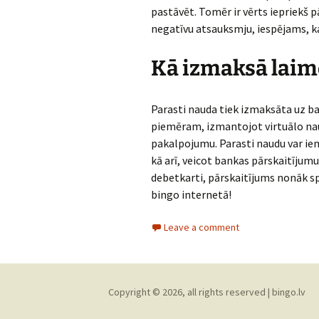
pastāvēt. Tomēr ir vērts iepriekš 
negatīvu atsauksmju, iespējams, ka
Kā izmaksā laim
Parasti nauda tiek izmaksāta uz ban
piemēram, izmantojot virtuālo na
pakalpojumu. Parasti naudu var iem
kā arī, veicot bankas pārskaitījumu
debetkarti, pārskaitījums nonāk sp
bingo internetā!
Leave a comment
Copyright © 2026, all rights reserved |
bingo.lv