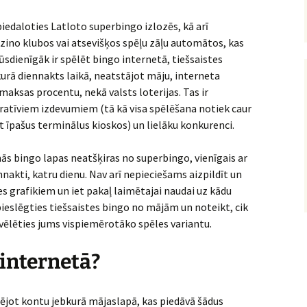
piedaloties Latloto superbingo izlozēs, kā arī
zino klubos vai atsevišķos spēļu zāļu automātos, kas
sdienīgāk ir spēlēt bingo internetā, tiešsaistes
bkurā diennakts laikā, neatstājot māju, interneta
tmaksas procentu, nekā valsts loterijas. Tas ir
atīviem izdevumiem (tā kā visa spēlēšana notiek caur
t īpašus terminālus kioskos) un lielāku konkurenci.
ās bingo lapas neatšķiras no superbingo, vienīgais ar
nnakti, katru dienu. Nav arī nepieciešams aizpildīt un
es grafikiem un iet pakaļ laimētajai naudai uz kādu
pieslēgties tiešsaistes bingo no mājām un noteikt, cik
izvēlēties jums vispiemērotāko spēles variantu.
 internetā?
rējot kontu jebkurā mājaslapā, kas piedāvā šādus