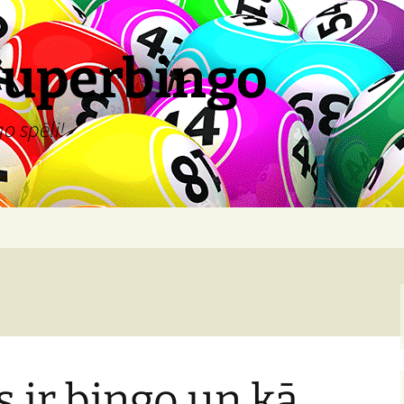
Superbingo
o spēli!
s ir bingo un kā