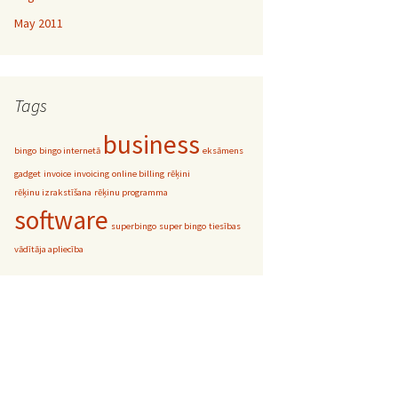
May 2011
Tags
business
bingo
bingo internetā
eksāmens
gadget
invoice
invoicing
online billing
rēķini
rēķinu izrakstīšana
rēķinu programma
software
superbingo
super bingo
tiesības
vādītāja apliecība