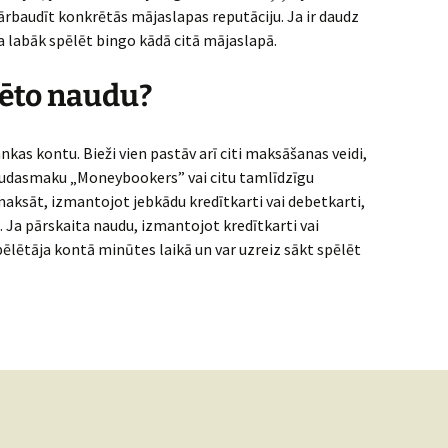
pārbaudīt konkrētās mājaslapas reputāciju. Ja ir daudz
 labāk spēlēt bingo kādā citā mājaslapā.
ēto naudu?
kas kontu. Bieži vien pastāv arī citi maksāšanas veidi,
udasmaku „Moneybookers” vai citu tamlīdzīgu
aksāt, izmantojot jebkādu kredītkarti vai debetkarti,
. Ja pārskaita naudu, izmantojot kredītkarti vai
ēlētāja kontā minūtes laikā un var uzreiz sākt spēlēt