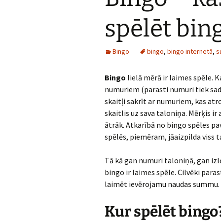
spēlēt bin
Bingo
bingo
,
bingo internetā
,
s
Bingo
lielā mērā ir laimes spēle. 
numuriem (parasti numuri tiek sadalī
skaitļi sakrīt ar numuriem, kas at
skaitlis uz sava taloniņa. Mērķis i
ātrāk. Atkarībā no bingo spēles pav
spēlēs, piemēram, jāaizpilda viss ta
Tā kā gan numuri taloniņā, gan izlozē
bingo ir laimes spēle. Cilvēki parast
laimēt ievērojamu naudas summu.
Kur spēlēt bingo