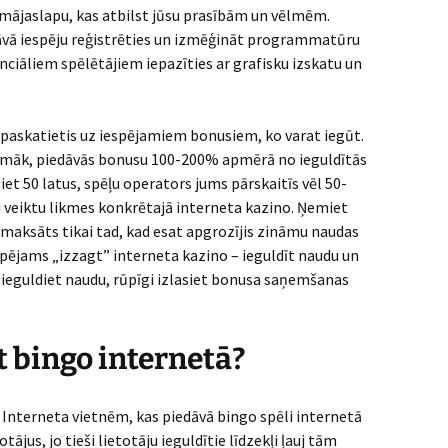
s mājaslapu, kas atbilst jūsu prasībām un vēlmēm.
āvā iespēju reģistrēties un izmēģināt programmatūru
nciāliem spēlētājiem iepazīties ar grafisku izskatu un
ī paskatietis uz iespējamiem bonusiem, ko varat iegūt.
icamāk, piedāvās bonusu 100-200% apmērā no ieguldītās
et 50 latus, spēļu operators jums pārskaitīs vēl 50-
ai veiktu likmes konkrētajā interneta kazino. Ņemiet
 izmaksāts tikai tad, kad esat apgrozījis zināmu naudas
spējams „izzagt” interneta kazino – ieguldīt naudu un
s ieguldiet naudu, rūpīgi izlasiet bonusa saņemšanas
ēt bingo internetā?
 Interneta vietnēm, kas piedāvā bingo spēli internetā
ājus, jo tieši lietotāju ieguldītie līdzekļi ļauj tām